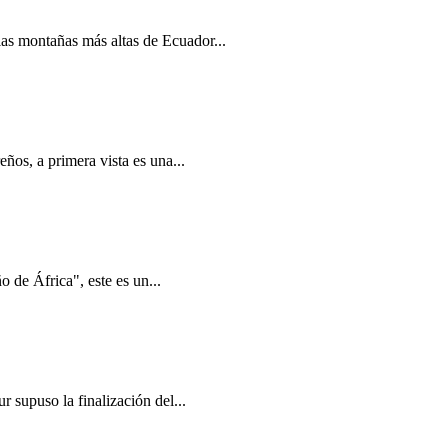
s montañas más altas de Ecuador...
ños, a primera vista es una...
 de África", este es un...
supuso la finalización del...