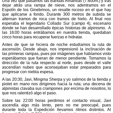
Una vez que pasamos las Bandas Amarillas (7.600m.) y tras
dejar atrás una rampa de nieve, nos adentramos en el
Espolín de los Ginebrinos, un resalte rocoso en el que hay
que aplicarse a fondo. Durante 300 metros de subida se
alternan tramos de roca con tramos de hielo. Al final nos
esperaba el legendario Collado Sur (campo 4), escenario
donde se han desarrollado épicas historias de alpinismo. A
las 16:00 horas entrábamos en nuestra tienda, quedaban
cinco horas para recuperar fuerzas e hidratar.
Antes de que se hiciera de noche estudiamos la ruta de
ascensión. Desde abajo, nos impresionó la inclinación de
las primeras rampas, pues por imágenes que habíamos visto
esperábamos que fueran de menor pendiente. Tomamos la
dirección de la ruta respecto al norte, pues desde el valle
ascendían nubes que aconsejaban estar preparados para
progresar con niebla espesa.
A las 20:30, Javi, Mingma Sherpa y yo salimos de la tienda y
piolet en mano nos dirigimos hacia la ruta; una decena de
alpinistas clavaba sus crampones por encima de nosotros, lo
que nos ralentizó algo el paso.
Sobre las 22:00 horas perdimos el contacto visual, Javi
ascendía algo más lento, pero no me preocupé, pues
durante toda la Expedición llevamos ritmos distintos. Al