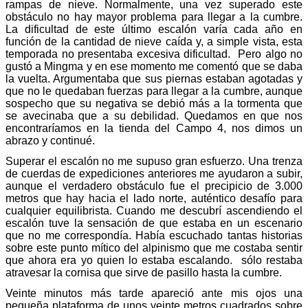
rampas de nieve. Normalmente, una vez superado este
obstáculo no hay mayor problema para llegar a la cumbre.
La dificultad de este último escalón varía cada año en
función de la cantidad de nieve caída y, a simple vista, esta
temporada no presentaba excesiva dificultad. Pero algo no
gustó a Mingma y en ese momento me comentó que se daba
la vuelta. Argumentaba que sus piernas estaban agotadas y
que no le quedaban fuerzas para llegar a la cumbre, aunque
sospecho que su negativa se debió más a la tormenta que
se avecinaba que a su debilidad. Quedamos en que nos
encontraríamos en la tienda del Campo 4, nos dimos un
abrazo y continué.
Superar el escalón no me supuso gran esfuerzo. Una trenza
de cuerdas de expediciones anteriores me ayudaron a subir,
aunque el verdadero obstáculo fue el precipicio de 3.000
metros que hay hacia el lado norte, auténtico desafío para
cualquier equilibrista. Cuando me descubrí ascendiendo el
escalón tuve la sensación de que estaba en un escenario
que no me correspondía. Había escuchado tantas historias
sobre este punto mítico del alpinismo que me costaba sentir
que ahora era yo quien lo estaba escalando. sólo restaba
atravesar la cornisa que sirve de pasillo hasta la cumbre.
Veinte minutos más tarde apareció ante mis ojos una
pequeña plataforma de unos veinte metros cuadrados sobre