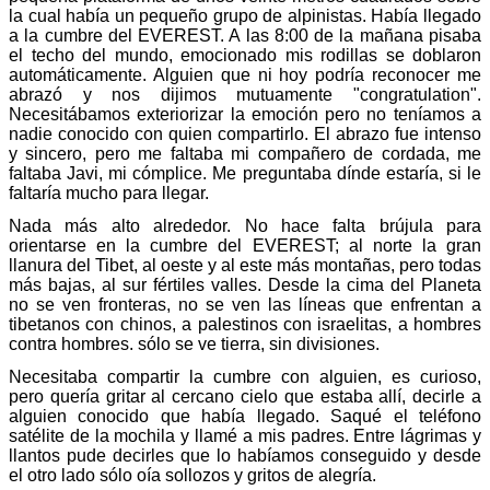
la cual había un pequeño grupo de alpinistas. Había llegado
a la cumbre del EVEREST. A las 8:00 de la mañana pisaba
el techo del mundo, emocionado mis rodillas se doblaron
automáticamente. Alguien que ni hoy podría reconocer me
abrazó y nos dijimos mutuamente "congratulation".
Necesitábamos exteriorizar la emoción pero no teníamos a
nadie conocido con quien compartirlo. El abrazo fue intenso
y sincero, pero me faltaba mi compañero de cordada, me
faltaba Javi, mi cómplice. Me preguntaba dínde estaría, si le
faltaría mucho para llegar.
Nada más alto alrededor. No hace falta brújula para
orientarse en la cumbre del EVEREST; al norte la gran
llanura del Tibet, al oeste y al este más montañas, pero todas
más bajas, al sur fértiles valles. Desde la cima del Planeta
no se ven fronteras, no se ven las líneas que enfrentan a
tibetanos con chinos, a palestinos con israelitas, a hombres
contra hombres. sólo se ve tierra, sin divisiones.
Necesitaba compartir la cumbre con alguien, es curioso,
pero quería gritar al cercano cielo que estaba allí, decirle a
alguien conocido que había llegado. Saqué el teléfono
satélite de la mochila y llamé a mis padres. Entre lágrimas y
llantos pude decirles que lo habíamos conseguido y desde
el otro lado sólo oía sollozos y gritos de alegría.