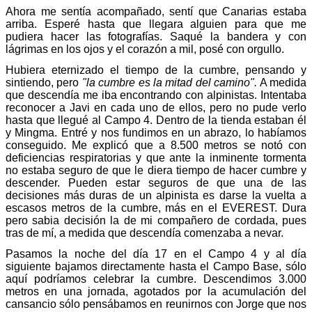
Ahora me sentía acompañado, sentí que Canarias estaba
arriba. Esperé hasta que llegara alguien para que me
pudiera hacer las fotografías. Saqué la bandera y con
lágrimas en los ojos y el corazón a mil, posé con orgullo.
Hubiera eternizado el tiempo de la cumbre, pensando y
sintiendo, pero
"la cumbre es la mitad del camino".
A medida
que descendía me iba encontrando con alpinistas. Intentaba
reconocer a Javi en cada uno de ellos, pero no pude verlo
hasta que llegué al Campo 4. Dentro de la tienda estaban él
y Mingma. Entré y nos fundimos en un abrazo, lo habíamos
conseguido. Me explicó que a 8.500 metros se notó con
deficiencias respiratorias y que ante la inminente tormenta
no estaba seguro de que le diera tiempo de hacer cumbre y
descender. Pueden estar seguros de que una de las
decisiones más duras de un alpinista es darse la vuelta a
escasos metros de la cumbre, más en el EVEREST. Dura
pero sabia decisión la de mi compañero de cordada, pues
tras de mí, a medida que descendía comenzaba a nevar.
Pasamos la noche del día 17 en el Campo 4 y al día
siguiente bajamos directamente hasta el Campo Base, sólo
aquí podríamos celebrar la cumbre. Descendimos 3.000
metros en una jornada, agotados por la acumulación del
cansancio sólo pensábamos en reunirnos con Jorge que nos