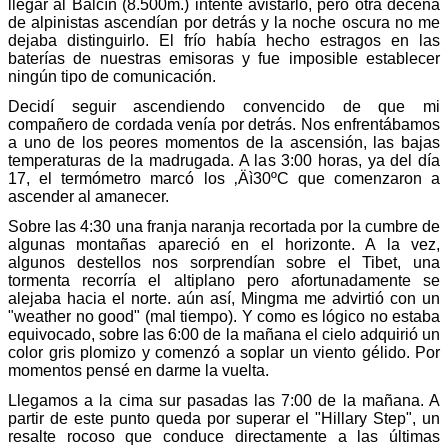
llegar al Balcín (8.500m.) intenté avistarlo, pero otra decena
de alpinistas ascendían por detrás y la noche oscura no me
dejaba distinguirlo. El frío había hecho estragos en las
baterías de nuestras emisoras y fue imposible establecer
ningún tipo de comunicación.
Decidí seguir ascendiendo convencido de que mi
compañero de cordada venía por detrás. Nos enfrentábamos
a uno de los peores momentos de la ascensión, las bajas
temperaturas de la madrugada. A las 3:00 horas, ya del día
17, el termómetro marcó los ‚Äì30ºC que comenzaron a
ascender al amanecer.
Sobre las 4:30 una franja naranja recortada por la cumbre de
algunas montañas apareció en el horizonte. A la vez,
algunos destellos nos sorprendían sobre el Tibet, una
tormenta recorría el altiplano pero afortunadamente se
alejaba hacia el norte. aún así, Mingma me advirtió con un
"weather no good" (mal tiempo). Y como es lógico no estaba
equivocado, sobre las 6:00 de la mañana el cielo adquirió un
color gris plomizo y comenzó a soplar un viento gélido. Por
momentos pensé en darme la vuelta.
Llegamos a la cima sur pasadas las 7:00 de la mañana. A
partir de este punto queda por superar el "Hillary Step", un
resalte rocoso que conduce directamente a las últimas