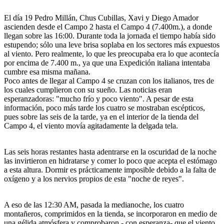
El día 19 Pedro Millán, Chus Cubillas, Xavi y Diego Amador
ascienden desde el Campo 2 hasta el Campo 4 (7.400m.), a donde
llegan sobre las 16:00. Durante toda la jornada el tiempo había sido
estupendo; sólo una leve brisa soplaba en los sectores más expuestos
al viento. Pero realmente, lo que les preocupaba era lo que acontecía
por encima de 7.400 m., ya que una Expedición italiana intentaba
cumbre esa misma mañana.
Poco antes de llegar al Campo 4 se cruzan con los italianos, tres de
los cuales cumplieron con su sueño. Las noticias eran
esperanzadoras: "mucho frío y poco viento". A pesar de esta
información, poco más tarde los cuatro se mostraban escépticos,
pues sobre las seis de la tarde, ya en el interior de la tienda del
Campo 4, el viento movía agitadamente la delgada tela.
Las seis horas restantes hasta adentrarse en la oscuridad de la noche
las invirtieron en hidratarse y comer lo poco que acepta el estómago
a esta altura. Dormir es prácticamente imposible debido a la falta de
oxígeno y a los nervios propios de esta "noche de reyes".
A eso de las 12:30 AM, pasada la medianoche, los cuatro
montañeros, comprimidos en la tienda, se incorporaron en medio de
una gélida atmósfera y comprobaron - con esperanza- que el viento