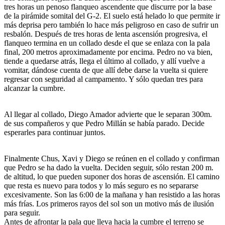
tres horas un penoso flanqueo ascendente que discurre por la base
de la pirámide somital del G-2. El suelo está helado lo que permite ir
más deprisa pero también lo hace más peligroso en caso de sufrir un
resbalón. Después de tres horas de lenta ascensión progresiva, el
flanqueo termina en un collado desde el que se enlaza con la pala
final, 200 metros aproximadamente por encima. Pedro no va bien,
tiende a quedarse atrás, llega el último al collado, y allí vuelve a
vomitar, dándose cuenta de que allí debe darse la vuelta si quiere
regresar con seguridad al campamento. Y sólo quedan tres para
alcanzar la cumbre.
Al llegar al collado, Diego Amador advierte que le separan 300m.
de sus compañeros y que Pedro Millán se había parado. Decide
esperarles para continuar juntos.
Finalmente Chus, Xavi y Diego se reúnen en el collado y confirman
que Pedro se ha dado la vuelta. Deciden seguir, sólo restan 200 m.
de altitud, lo que pueden suponer dos horas de ascensión. El camino
que resta es nuevo para todos y lo más seguro es no separarse
excesivamente. Son las 6:00 de la mañana y han resistido a las horas
más frías. Los primeros rayos del sol son un motivo más de ilusión
para seguir.
Antes de afrontar la pala que lleva hacia la cumbre el terreno se