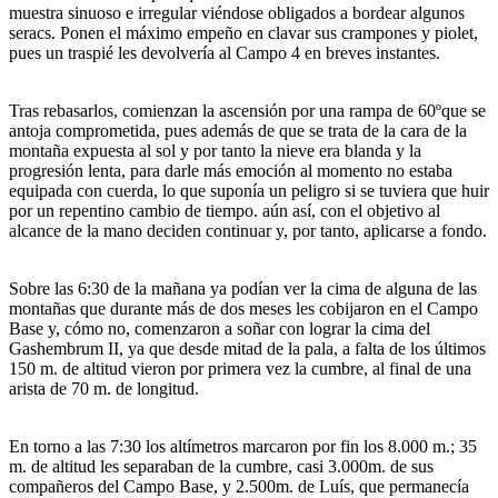
muestra sinuoso e irregular viéndose obligados a bordear algunos
seracs. Ponen el máximo empeño en clavar sus crampones y piolet,
pues un traspié les devolvería al Campo 4 en breves instantes.
Tras rebasarlos, comienzan la ascensión por una rampa de 60ºque se
antoja comprometida, pues además de que se trata de la cara de la
montaña expuesta al sol y por tanto la nieve era blanda y la
progresión lenta, para darle más emoción al momento no estaba
equipada con cuerda, lo que suponía un peligro si se tuviera que huir
por un repentino cambio de tiempo. aún así, con el objetivo al
alcance de la mano deciden continuar y, por tanto, aplicarse a fondo.
Sobre las 6:30 de la mañana ya podían ver la cima de alguna de las
montañas que durante más de dos meses les cobijaron en el Campo
Base y, cómo no, comenzaron a soñar con lograr la cima del
Gashembrum II, ya que desde mitad de la pala, a falta de los últimos
150 m. de altitud vieron por primera vez la cumbre, al final de una
arista de 70 m. de longitud.
En torno a las 7:30 los altímetros marcaron por fin los 8.000 m.; 35
m. de altitud les separaban de la cumbre, casi 3.000m. de sus
compañeros del Campo Base, y 2.500m. de Luís, que permanecía