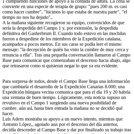
1 cumpliendo funciones de apoyo a la cordada de altura. La cena se
convierte en una especie de terapia de grupo: "pues 200 m. es casi
como hacer cumbre", "hicimos lo que estaba de nuestra parte", "el
tiempo no nos ha dejado",.
A la mañana siguiente recogieron su equipo, convencidos de que
sería la despedida del Campo 1 y, por extensión, la despedida
definitiva del Gasherbrum II. Cuando todo estuvo en las mochilas
fueron a despedirse de los miembros de la Expedición catalana,
acampados a pocos metros. En sus caras se podía leer el mismo
mensaje: "la decepción de quién ha visto la cumbre de muy cerca y
renuncia a ella". Tras una pequeña conversación llamaron al Campo
Base para comunicar que comenzaban el descenso hacia abajo, algo
que retrasaron como si quisieran negar lo que ya era evidente.
Para sorpresa de todos, desde el Campo Base llega una información
que cambiaría el desarrollo de la Expedición Canarias 8.000; una
Expedición húngara vecina comunica que para el día 19 y 20 habría
una ventana de buen tiempo. Lógicamente, esta noticia supuso un
revulsivo en el Campo 1 surgiendo una nueva posibilidad de
cumbre. aún así, hasta bien entrada la mañana no se decidió qué
hacer.
Luís Adern mostraba su apoyo a un nuevo intento, mientras que
Antonio López,, agotado aun por el descenso del día anterior,
decidía descender al Campo Base y dar por finalizado su trabajo tras