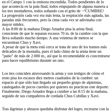
en el Campo 1 con la emisora encendida. Todos pendientes de lo
que acontecía en la pala final, todos empujando de alguna manera a
los tres montañeros, todos soñando con el grito de ¬°CUMBRE!
La progresión cada vez era más lenta, la respiración más agitada, las
paradas más frecuentes, pero la cima cada vez se adivinaba con
mayor nitidez.
A las 8:00 de la mañana Diego Amador pisa la arista final,
consciente de que le separan escasos 70 m. de la cumbre con la que
lleva soñando mucho tiempo. A una veintena de metros se
encuentran Chus y Xavi.
A pesar de que la meta está cerca se trata de uno de los tramos más
delicados de la montaña, pues el lado chino de la arista tiene un
"patio" de más de 2.000 m., así que lo recomendable es concentrarse
para hacer equilibrismo durante un rato.
Los tres coinciden atravesando la arista y son testigos de cómo el
resto pisa los escasos diez metros cuadrados de la cumbre: un
espacio al que sólo han llegado un pequeño grupo de alpinistas,
catalogados de pocos cuerdos por quienes no practican este deporte.
Finalmente, Diego Amador llega a cumbre a las 8:15 de la mañana,
seguido de sus compañeros de cordada Chus Cubillas y Xavi.
Tras lágrimas y abrazos quedaba disfrutar del logro, recrearse con la