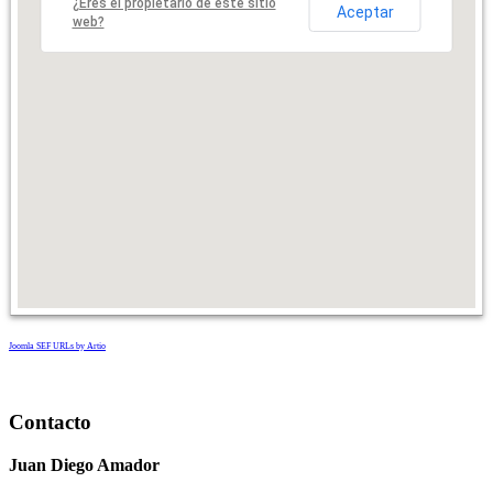
¿Eres el propietario de este sitio
Aceptar
web?
Joomla SEF URLs by Artio
Contacto
Juan Diego Amador