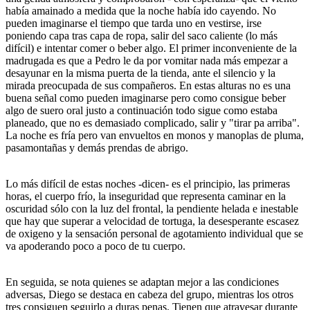
había amainado a medida que la noche había ido cayendo. No
pueden imaginarse el tiempo que tarda uno en vestirse, irse
poniendo capa tras capa de ropa, salir del saco caliente (lo más
difícil) e intentar comer o beber algo. El primer inconveniente de la
madrugada es que a Pedro le da por vomitar nada más empezar a
desayunar en la misma puerta de la tienda, ante el silencio y la
mirada preocupada de sus compañeros. En estas alturas no es una
buena señal como pueden imaginarse pero como consigue beber
algo de suero oral justo a continuación todo sigue como estaba
planeado, que no es demasiado complicado, salir y "tirar pa arriba".
La noche es fría pero van envueltos en monos y manoplas de pluma,
pasamontañas y demás prendas de abrigo.
Lo más difícil de estas noches -dicen- es el principio, las primeras
horas, el cuerpo frío, la inseguridad que representa caminar en la
oscuridad sólo con la luz del frontal, la pendiente helada e inestable
que hay que superar a velocidad de tortuga, la desesperante escasez
de oxigeno y la sensación personal de agotamiento individual que se
va apoderando poco a poco de tu cuerpo.
En seguida, se nota quienes se adaptan mejor a las condiciones
adversas, Diego se destaca en cabeza del grupo, mientras los otros
tres consiguen seguirlo a duras penas. Tienen que atravesar durante