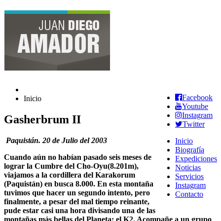
Facebook
Inicio
Youtube
Instagram
Gasherbrum II
Twitter
Paquistán. 20 de Julio del 2003
Inicio
Biografía
Cuando aún no habían pasado seis meses de
Expediciones
lograr la Cumbre del Cho-Oyu(8.201m),
Noticias
viajamos a la cordillera del Karakorum
Servicios
(Paquistán) en busca 8.000. En esta montaña
Instagram
tuvimos que hacer un segundo intento, pero
Contacto
finalmente, a pesar del mal tiempo reinante,
pude estar casi una hora divisando una de las
montañas más bellas del Planeta: el K2. Acompañe a un grupo